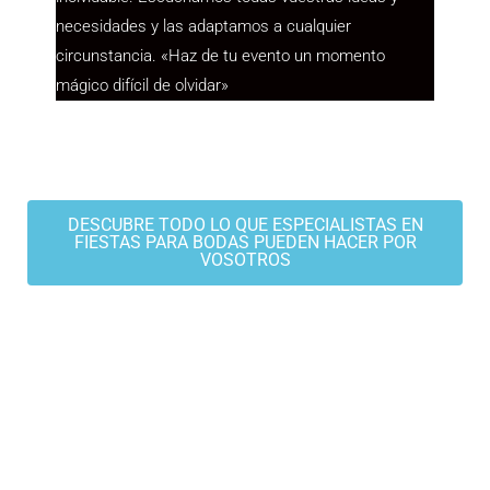
necesidades y las adaptamos a cualquier
circunstancia. «Haz de tu evento un momento
mágico difícil de olvidar»
DESCUBRE TODO LO QUE ESPECIALISTAS EN
FIESTAS PARA BODAS PUEDEN HACER POR
VOSOTROS