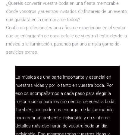
¿Queréis convertir vuestra boda en una fiesta memorable
donde vosotros y vuestros invitados disfrutaréis de un evento
que quedará en la memoria de todos?
Confía en profesionales con años de experiencia en el sector
que se encargarán de cada detalle de vuestra fiesta: desde la
música a la iluminación, pasando por una amplia gama de
servicios extras.
La música es una parte importante y esencial en
nuestras vidas y por lo tanto en vuestra boda. Por
eso os acompañamos a cada paso para elegir la
mejor música para los momentos de vuestra boda.
También, nos podemos encargar de la iluminación
para crear un ambiente inolvidable y un sinfín de
detalles más que harán de vuestra boda un día
inolvidable. Escuchamos todas vuestras ideas y